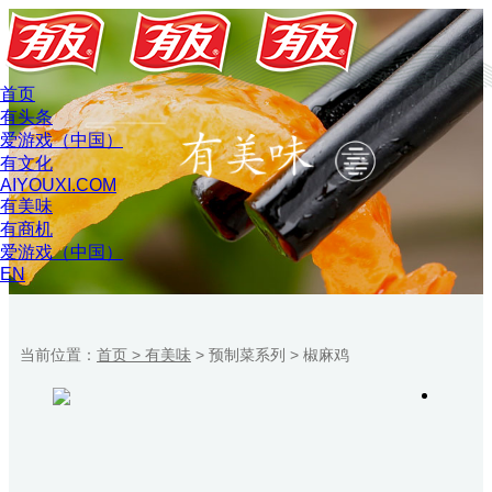
首页
有头条
爱游戏（中国）
有文化
AIYOUXI.COM
有美味
有商机
爱游戏（中国）
EN
当前位置：
首页 >
有美味
>
预制菜系列
>
椒麻鸡