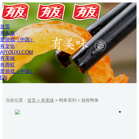
首页
有头条
爱游戏（中国）
有文化
AIYOUXI.COM
有美味
有商机
爱游戏（中国）
EN
当前位置：
首页 >
有美味
>
鸭掌系列
>
脱骨鸭掌