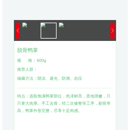
脱骨鸭掌
规
格：
600g
推荐人群：
储藏方法：
阴凉、避光、防潮、勿压
特点：选取饱满鸭掌部位，色泽鲜亮，质地弹嫩，只
只掌大肉厚。手工去骨，经二次修整等工序，剔骨率
高，鸭掌外形完整，尽享十足肉感。