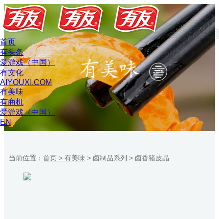
首页
有头条
爱游戏（中国）
有文化
AIYOUXI.COM
有美味
有商机
爱游戏（中国）
EN
当前位置：
首页 >
有美味
>
卤制品系列
>
卤香猪皮晶