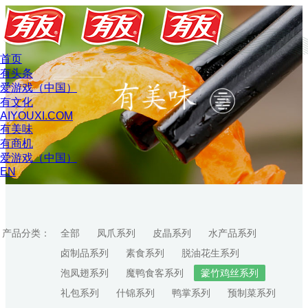
首页
有头条
爱游戏（中国）
有文化
AIYOUXI.COM
有美味
有商机
爱游戏（中国）
EN
产品分类：
全部
凤爪系列
皮晶系列
水产品系列
卤制品系列
素食系列
脱油花生系列
泡凤翅系列
魔鸭食客系列
籇竹鸡丝系列
礼包系列
什锦系列
鸭掌系列
预制菜系列