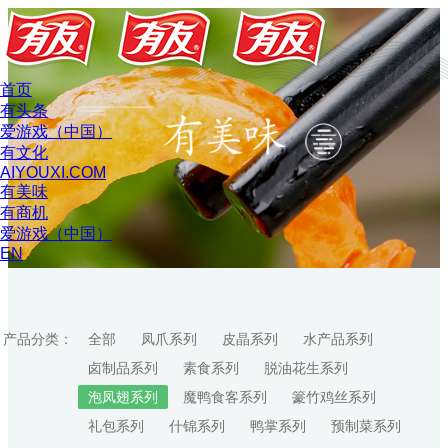
首页
有头条
爱游戏（中国）
有文化
AIYOUXI.COM
有美味
有商机
爱游戏（中国）
EN
产品分类：
全部
凤爪系列
皮晶系列
水产品系列
卤制品系列
素食系列
脱油花生系列
泡凤翅系列
魔鸭食客系列
籇竹鸡丝系列
礼包系列
什锦系列
鸭掌系列
预制菜系列